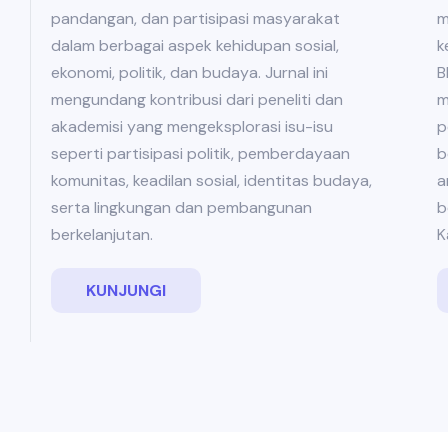
m
pandangan, dan partisipasi masyarakat
k
dalam berbagai aspek kehidupan sosial,
B
ekonomi, politik, dan budaya. Jurnal ini
m
mengundang kontribusi dari peneliti dan
p
akademisi yang mengeksplorasi isu-isu
b
seperti partisipasi politik, pemberdayaan
a
komunitas, keadilan sosial, identitas budaya,
b
serta lingkungan dan pembangunan
K
berkelanjutan.
KUNJUNGI