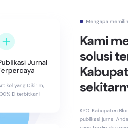
Mengapa memilih
Kami m
solusi t
Publikasi Jurnal
Kabupat
Terpercaya
sekitarn
rtikel yang Dikirim,
100% Diterbitkan!
KPOI Kabupaten Blor
publikasi jurnal And
yang terdiri dari p