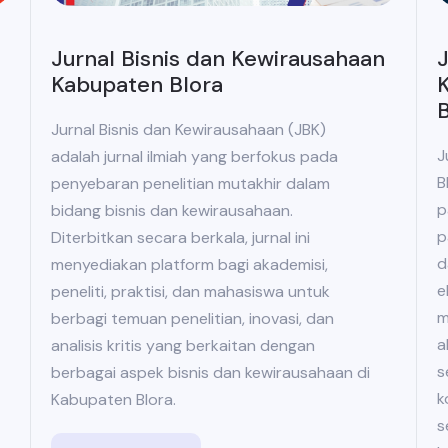
Jurnal Bisnis dan Kewirausahaan
J
Kabupaten Blora
K
B
Jurnal Bisnis dan Kewirausahaan (JBK)
J
adalah jurnal ilmiah yang berfokus pada
B
penyebaran penelitian mutakhir dalam
p
bidang bisnis dan kewirausahaan.
p
Diterbitkan secara berkala, jurnal ini
d
menyediakan platform bagi akademisi,
e
peneliti, praktisi, dan mahasiswa untuk
m
berbagi temuan penelitian, inovasi, dan
a
analisis kritis yang berkaitan dengan
s
berbagai aspek bisnis dan kewirausahaan di
k
Kabupaten Blora.
s