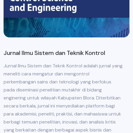
Jurnal Ilmu Sistem dan Teknik Kontrol
Jurnal Ilmu Sistem dan Teknk Kontrol adalah jurnal yang
meneliti cara mengatur dan mengontrol
perkembangan sains dan teknologi yang berfokus
pada diseminasi penelitian mutakhir di bidang
enginering untuk wilayah Kabupaten Blora. Diterbitkan
secara berkala, jurnal ini menyediakan platform bagi
para akademisi, peneliti, praktisi, dan mahasiswa untuk
berbagi temuan penelitian, inovasi, dan analisis kritis
yang berkaitan dengan berbagai aspek bisnis dan