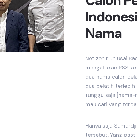
Calon Pe
Indones
Nama
Netizen riuh usai B
mengatakan PSSI ak
dua nama calon pelat
dua pelatih terlebih 
tunggu saja [nama-
mau cari yang terbai
Hanya saja Sumardj
tersebut. Yang pasti