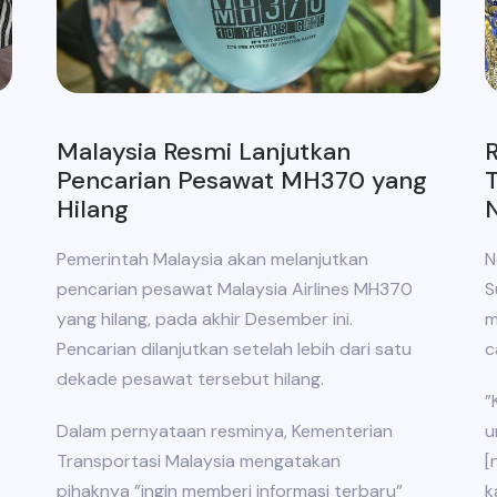
Malaysia Resmi Lanjutkan
R
Pencarian Pesawat MH370 yang
Hilang
Pemerintah Malaysia akan melanjutkan
N
pencarian pesawat Malaysia Airlines MH370
S
yang hilang, pada akhir Desember ini.
m
Pencarian dilanjutkan setelah lebih dari satu
c
dekade pesawat tersebut hilang.
”
Dalam pernyataan resminya, Kementerian
u
Transportasi Malaysia mengatakan
[
pihaknya ”ingin memberi informasi terbaru”
k