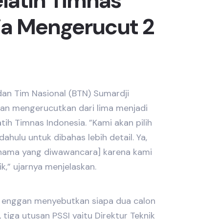
latih Timnas
ia Mengerucut 2
adan Tim Nasional (BTN) Sumardji
an mengerucutkan dari lima menjadi
ih Timnas Indonesia. ”Kami akan pilih
dahulu untuk dibahas lebih detail. Ya,
nama yang diwawancara] karena kami
k,” ujarnya menjelaskan.
i enggan menyebutkan siapa dua calon
, tiga utusan PSSI yaitu Direktur Teknik