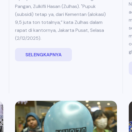
N
Pangan, Zulkifli Hasan (Zulhas). "Pupuk
a
(subsidi) tetap ya, dari Kementan (alokasi)
m
9,5 juta ton totalnya,” kata Zulhas dalam
s
rapat di kantornya, Jakarta Pusat, Selasa
m
(2/12/2025).
o
g
SELENGKAPNYA