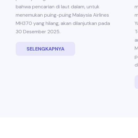
bahwa pencarian di laut dalam, untuk
m
menemukan puing-puing Malaysia Airlines
m
MH370 yang hilang, akan dilanjutkan pada
Y
30 Desember 2025.
T
a
M
SELENGKAPNYA
p
d