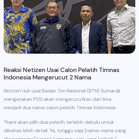
Reaksi Netizen Usai Calon Pelatih Timnas
Indonesia Mengerucut 2 Nama
Netizen riuh usai Badan Tim Nasional (BTN) Sumardji
mengatakan PSSI akan mengerucutkan dari lima
menjadi dua nama calon pelatih Timnas Indonesia.
”Kami akan pilih dua pelatih terlebih dahulu untuk
dibahas lebih detail. Ya, tunggu saja [nama-nama yang
diwawancara] karena kami mau cari yang terbaik,”