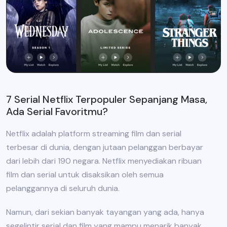
7 Serial Netflix Terpopuler Sepanjang Masa,
Ada Serial Favoritmu?
Netflix adalah platform streaming film dan serial
terbesar di dunia, dengan jutaan pelanggan berbayar
dari lebih dari 190 negara. Netflix menyediakan ribuan
film dan serial untuk disaksikan oleh semua
pelanggannya di seluruh dunia.
Namun, dari sekian banyak tayangan yang ada, hanya
segelintir serial dan film yang mampu menarik banyak